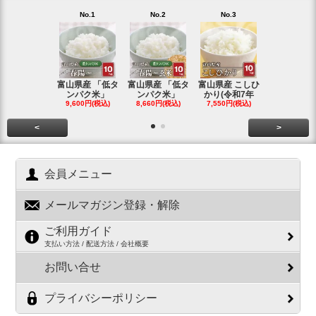
No.1
No.2
No.3
No.4
富山県産 「低タ
富山県産 「低タ
富山県産 こしひ
富山県産 こ
ンパク米」
ンパク米」
かり(令和7年
かり(令和
9,600円(税込)
8,660円(税込)
7,550円(税込)
3,780円(税
<
>
会員メニュー
メールマガジン登録・解除
ご利用ガイド
支払い方法 / 配送方法 / 会社概要
お問い合せ
プライバシーポリシー