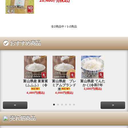
10,480円(税込)
全2商品中 / 1-2商品
おすすめ商品
富山県産 富富富
富山県産 プレ
富山県産 てんた
富山県産 特
（ふふふ）（令
ミアムブランド
かく(令和7年
シヒカリ(
米
3,680円(税込)
4,350円(税
4,480円(税込)
4,000円(税込)
<
>
売れ筋商品