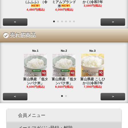
（ふふふ）（令
ミアムブランド
かく(令和7年
シヒカリ(
米
3,680円(税込)
4,350円(税
4,480円(税込)
4,000円(税込)
<
>
売れ筋商品
No.1
No.2
No.3
No.4
富山県産 「低タ
富山県産 「低タ
富山県産 こしひ
富山県産 こ
ンパク米」
ンパク米」
かり(令和7年
かり(令和
9,600円(税込)
8,660円(税込)
7,550円(税込)
3,780円(税
<
>
会員メニュー
メールマガジン登録・解除