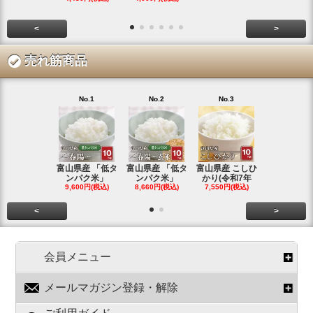
<
>
売れ筋商品
No.1
No.2
No.3
No.4
富山県産 「低タ
富山県産 「低タ
富山県産 こしひ
富山県産 こ
ンパク米」
ンパク米」
かり(令和7年
かり(令和
9,600円(税込)
8,660円(税込)
7,550円(税込)
3,780円(税
<
>
会員メニュー
メールマガジン登録・解除