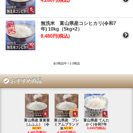
4,280円(税込)
無洗米 富山県産コシヒカリ(令和7
年) 10kg（5kg×2）
8,480円(税込)
全3商品中 / 1-3商品
おすすめ商品
富山県産 富富富
富山県産 プレ
富山県産 てんた
富山県産 特
（ふふふ）（令
ミアムブランド
かく(令和7年
シヒカリ(
米
3,680円(税込)
4,350円(税
4,480円(税込)
4,000円(税込)