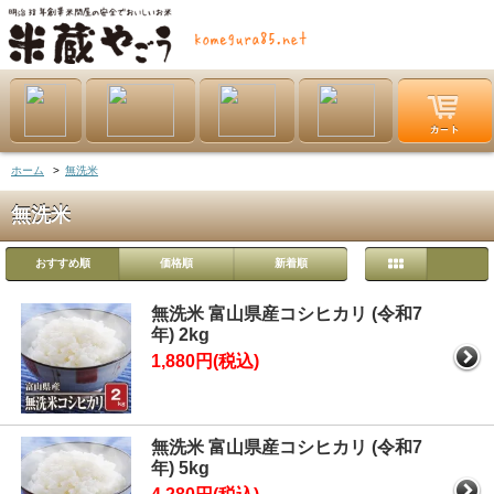
ホーム
>
無洗米
無洗米
おすすめ順
価格順
新着順
無洗米 富山県産コシヒカリ (令和7
年) 2kg
1,880円(税込)
無洗米 富山県産コシヒカリ (令和7
年) 5kg