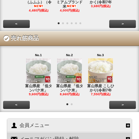
（ふふふ）（令
ミアムブランド
かく(令和7年
シヒカリ(
米
3,680円(税込)
4,350円(税
4,480円(税込)
4,000円(税込)
<
>
売れ筋商品
No.1
No.2
No.3
No.4
富山県産 「低タ
富山県産 「低タ
富山県産 こしひ
富山県産 こ
ンパク米」
ンパク米」
かり(令和7年
かり(令和
9,600円(税込)
8,660円(税込)
7,550円(税込)
3,780円(税
<
>
会員メニュー
メールマガジン登録・解除