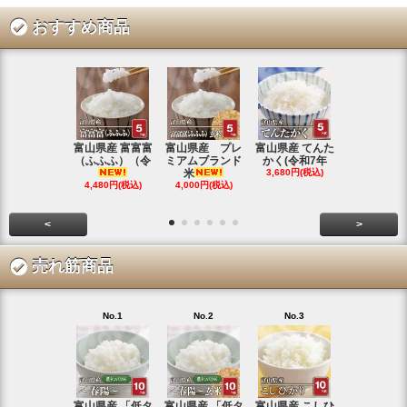
おすすめ商品
富山県産 富富富
富山県産 プレ
富山県産 てんた
富山県産 特
（ふふふ）（令
ミアムブランド
かく(令和7年
シヒカリ(
米
3,680円(税込)
4,350円(税
4,480円(税込)
4,000円(税込)
<
>
売れ筋商品
No.1
No.2
No.3
No.4
富山県産 「低タ
富山県産 「低タ
富山県産 こしひ
富山県産 こ