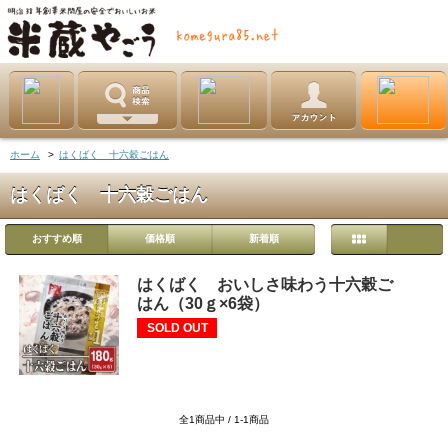
ホーム
>
はくばく 十六穀ごはん
はくばく 十六穀ごはん
おすすめ順
価格順
新着順
はくばく おいしさ味わう十六穀ご
はん（30ｇ×6袋）
SOLD OUT
全1商品中 / 1-1商品