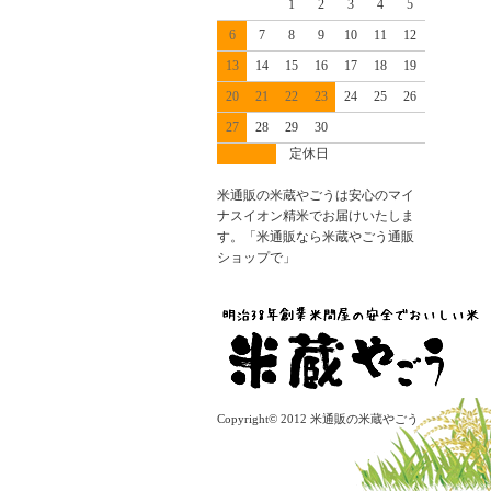
1
2
3
4
5
6
7
8
9
10
11
12
13
14
15
16
17
18
19
20
21
22
23
24
25
26
27
28
29
30
定休日
米通販の米蔵やごうは安心のマイ
ナスイオン精米でお届けいたしま
す。「米通販なら米蔵やごう通販
ショップで」
Copyright© 2012 米通販の米蔵やごう