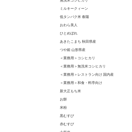
無洗米コシヒカリ
ミルキークィーン
低タンパク米 春陽
おわら美人
ひとめぼれ
あきたこまち 秋田県産
つや姫 山形県産
＜業務用＞コシヒカリ
＜業務用＞無洗米コシヒカリ
＜業務用＞レストラン向け 国内産
＜業務用＞和食・料亭向け
新大正もち米
お餅
米粉
黒むすび
赤むすび