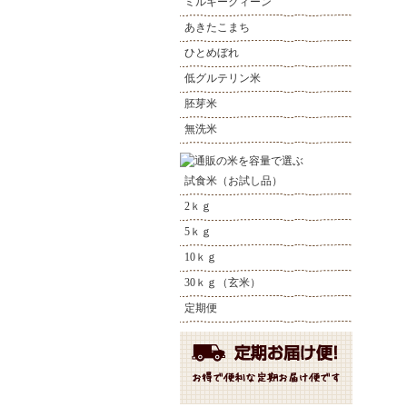
ミルキークィーン
あきたこまち
ひとめぼれ
低グルテリン米
胚芽米
無洗米
試食米（お試し品）
2ｋｇ
5ｋｇ
10ｋｇ
30ｋｇ（玄米）
定期便