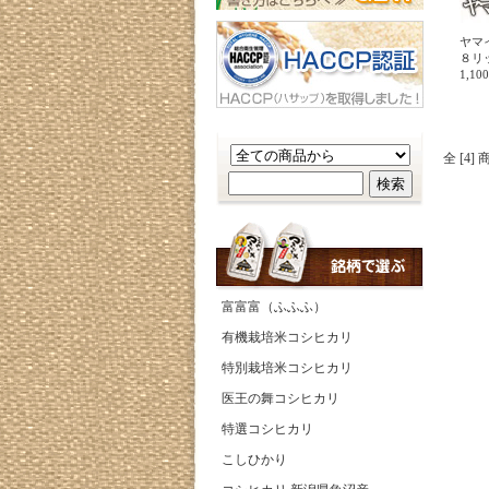
ヤマ
８リ
1,1
全 [4]
富富富（ふふふ）
有機栽培米コシヒカリ
特別栽培米コシヒカリ
医王の舞コシヒカリ
特選コシヒカリ
こしひかり