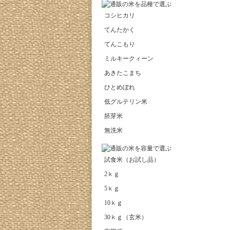
コシヒカリ
てんたかく
てんこもり
ミルキークィーン
あきたこまち
ひとめぼれ
低グルテリン米
胚芽米
無洗米
試食米（お試し品）
2ｋｇ
5ｋｇ
10ｋｇ
30ｋｇ（玄米）