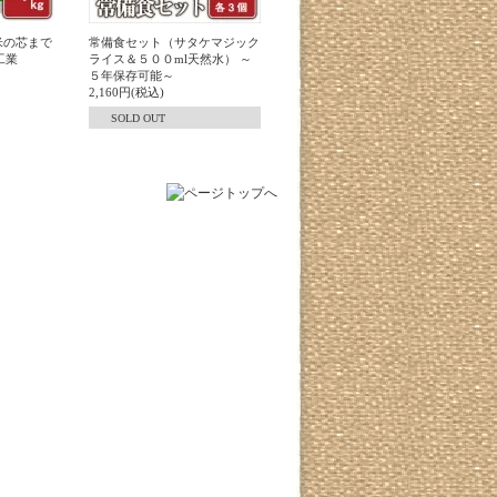
米の芯まで
常備食セット（サタケマジック
工業
ライス＆５００ml天然水） ～
５年保存可能～
2,160円(税込)
SOLD OUT