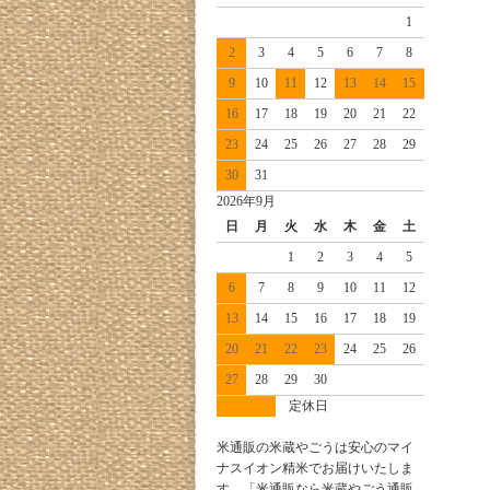
1
2
3
4
5
6
7
8
9
10
11
12
13
14
15
16
17
18
19
20
21
22
23
24
25
26
27
28
29
30
31
2026年9月
日
月
火
水
木
金
土
1
2
3
4
5
6
7
8
9
10
11
12
13
14
15
16
17
18
19
20
21
22
23
24
25
26
27
28
29
30
定休日
米通販の米蔵やごうは安心のマイ
ナスイオン精米でお届けいたしま
す。「米通販なら米蔵やごう通販