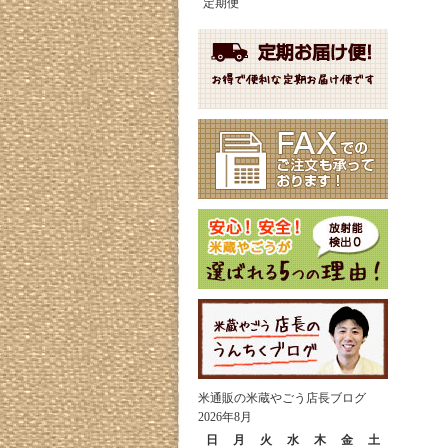
定期便
米通販の米蔵やごう店長ブログ
2026年8月
日
月
火
水
木
金
土