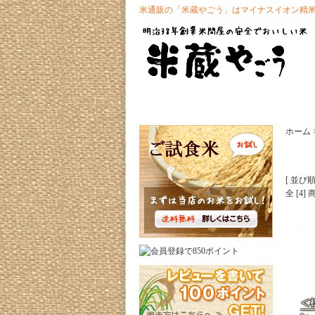
米通販の「米蔵やごう」はマイナスイオン精
ホーム
[ 並び順
全 [4]