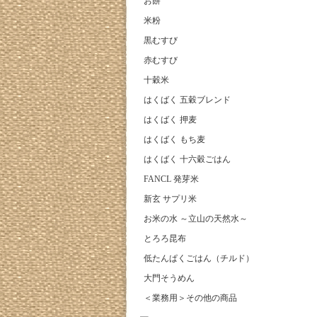
お餅
米粉
黒むすび
赤むすび
十穀米
はくばく 五穀ブレンド
はくばく 押麦
はくばく もち麦
はくばく 十六穀ごはん
FANCL 発芽米
新玄 サプリ米
お米の水 ～立山の天然水～
とろろ昆布
低たんぱくごはん（チルド）
大門そうめん
＜業務用＞その他の商品