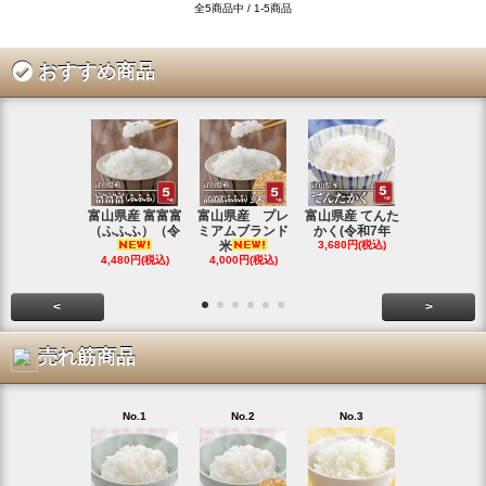
全5商品中 / 1-5商品
おすすめ商品
富山県産 富富富
富山県産 プレ
富山県産 てんた
富山県産 特
（ふふふ）（令
ミアムブランド
かく(令和7年
シヒカリ(
米
3,680円(税込)
4,350円(税
4,480円(税込)
4,000円(税込)
<
>
売れ筋商品
No.1
No.2
No.3
No.4