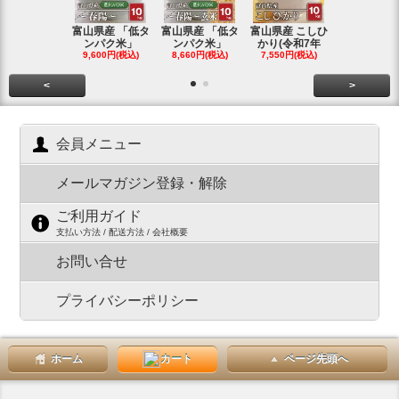
富山県産 「低タ
富山県産 「低タ
富山県産 こしひ
富山県産 こ
ンパク米」
ンパク米」
かり(令和7年
かり(令和
9,600円(税込)
8,660円(税込)
7,550円(税込)
3,780円(税
<
>
会員メニュー
メールマガジン登録・解除
ご利用ガイド
支払い方法 / 配送方法 / 会社概要
お問い合せ
プライバシーポリシー
ホーム
カート
ページ先頭へ