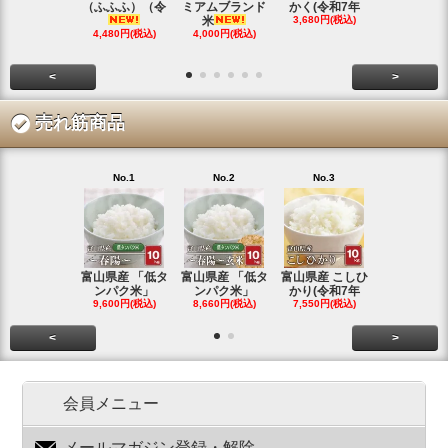
（ふふふ）（令
ミアムブランド
かく(令和7年
シヒカリ(
米
3,680円(税込)
4,350円(税
4,480円(税込)
4,000円(税込)
<
>
売れ筋商品
No.1
No.2
No.3
No.4
富山県産 「低タ
富山県産 「低タ
富山県産 こしひ
富山県産 こ
ンパク米」
ンパク米」
かり(令和7年
かり(令和
9,600円(税込)
8,660円(税込)
7,550円(税込)
3,780円(税
<
>
会員メニュー
メールマガジン登録・解除