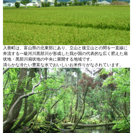
入善町は、富山県の北東部にあり、立山と後立山との間を一直線に
奔流する一級河川黒部川が形成した我が国の代表的な広く肥えた扇
状地・黒部川扇状地の中央に展開する地域です。
清らかな冷たい豊富な水でおいしいお米作りがなされています。