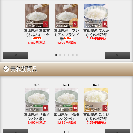
富山県産 富富富
富山県産 プレ
富山県産 てんた
富山県産 特
（ふふふ）（令
ミアムブランド
かく(令和7年
シヒカリ(
米
3,680円(税込)
4,350円(税
4,480円(税込)
4,000円(税込)
<
>
売れ筋商品
No.1
No.2
No.3
No.4
富山県産 「低タ
富山県産 「低タ
富山県産 こしひ
富山県産 こ
ンパク米」
ンパク米」
かり(令和7年
かり(令和
9,600円(税込)
8,660円(税込)
7,550円(税込)
3,780円(税
<
>