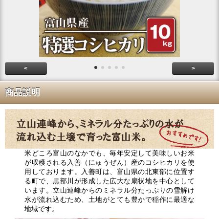
<
>
商品説明
米どころ富山のなかでも、毎年安定して美味しいお米
が収穫される入善（にゅうぜん）産のコシヒカリを使
用しております。入善町は、富山県の北東部に位置す
る町で、黒部川が形成した広大な扇状地を中心として
います。立山連峰からのミネラル分たっぷりの雪解け
水が流れ込むため、土地がとても豊かで稲作に最適な
地域です。