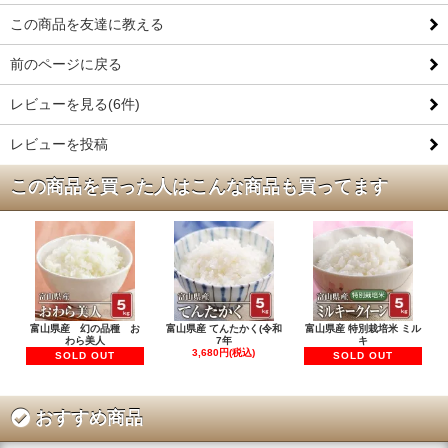
この商品を友達に教える
前のページに戻る
レビューを見る(6件)
レビューを投稿
この商品を買った人はこんな商品も買ってます
富山県産 幻の品種 お
富山県産 てんたかく(令和
富山県産 特別栽培米 ミル
わら美人
7年
キ
3,680円(税込)
SOLD OUT
SOLD OUT
おすすめ商品