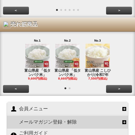
<
>
売れ筋商品
No.1
No.2
No.3
No.4
富山県産 「低タ
富山県産 「低タ
富山県産 こしひ
富山県産 こ
ンパク米」
ンパク米」
かり(令和7年
かり(令和
9,600円(税込)
8,660円(税込)
7,550円(税込)
3,780円(税
<
>
会員メニュー
メールマガジン登録・解除
ご利用ガイド