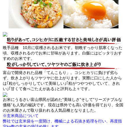
晩手品種 10月に収穫されるお米です。朝晩すっかり肌寒くなった
頃、収穫されるのでお米に甘味があります。白飯にはピッタリおす
すめのお米です。
富山で開発された品種「てんこもり」。コシヒカリに負けず劣ら
ず、炊き上がりもツヤツヤに仕上がります。実際に口にした人から
は｢粒がしっかりしていて美味しい｣｢粒がつやつやしていて、きれ
い｣｢甘くて食べごたえがある｣と評判も上々です。
お米にうるさい富山県民が認めた"美味しさ"そして"リーズナブルな
価格"も人気の秘訣です。現在は県外でも高い評価を得ており、全国
のお米屋さんで取り扱われる人気品種となりました。
※玄米商品について
弊社では玄米袋を一度開け、機械による石抜き処理を行い、再度指
定kg数の玄米の袋詰め致します。