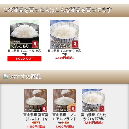
この商品を買った人はこんな商品も買ってます
富山県産 てんこもり(令和
富山県産 てんたかく(令和
7年
7年
1,480円(税込)
SOLD OUT
おすすめ商品
富山県産 富富富
富山県産 プレ
富山県産 てんた
富山県産 特
（ふふふ）（令
ミアムブランド
かく(令和7年
シヒカリ(
米
3,680円(税込)
4,350円(税
4,480円(税込)
4,000円(税込)