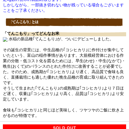
しかしながら、一部抜き切れない物が残っている場合もございます
ことをご了承ください。
「てんこもり」ってどんなお米
水稲の新品種｢てんこもり｣が、ついにデビューしました。
その誕生の背景には、中生品種の｢コシヒカリ｣に作付けが集中して
いたという、富山の稲作事情があります。大規模経営体における作
業の分散・低コスト化を図るためには、早生(わせ)・中生(なかて)・
晩生(おくて)のバランスのとれた作付けに改善することが必要でし
た。そのため、成熟期が｢コシヒカリ｣より遅く、高品質で食味も良
く、直播栽培にも適した優れた晩生品種の育成に取り組んできたの
です。
そうして生まれた｢てんこもり｣の成熟期は｢コシヒカリ｣より７日ほ
ど遅く、収量は｢コシヒカリ｣より高く、品質は｢コシヒカリ｣より安
定しています。
食味も｢コシヒカリ｣と同じほど美味しく、ツヤツヤのご飯に炊き上
がるのが特徴です。
SOLD OUT