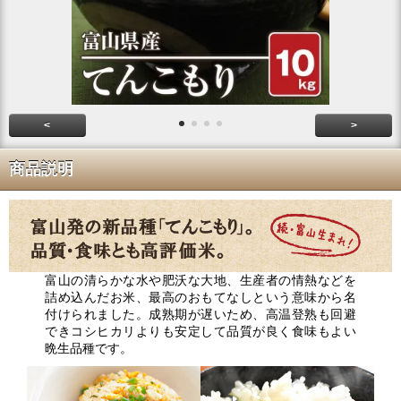
<
>
商品説明
富山の清らかな水や肥沃な大地、生産者の情熱などを
詰め込んだお米、最高のおもてなしという意味から名
付けられました。成熟期が遅いため、高温登熟も回避
できコシヒカリよりも安定して品質が良く食味もよい
晩生品種です。