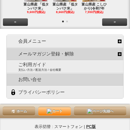
富山県産 「低タ
富山県産 「低タ
富山県産 こしひ
富山県産 こ
ンパク米」
ンパク米」
かり(令和7年
かり(令和
9,600円(税込)
8,660円(税込)
7,550円(税込)
3,780円(税
<
>
会員メニュー
メールマガジン登録・解除
ご利用ガイド
支払い方法 / 配送方法 / 会社概要
お問い合せ
プライバシーポリシー
ホーム
カート
ページ先頭へ
表示切替 : スマートフォン |
PC版