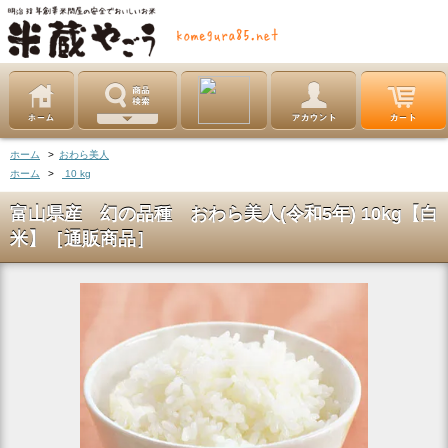
ホーム
>
おわら美人
ホーム
>
10 kg
富山県産 幻の品種 おわら美人(令和5年) 10kg【白
米】［通販商品］