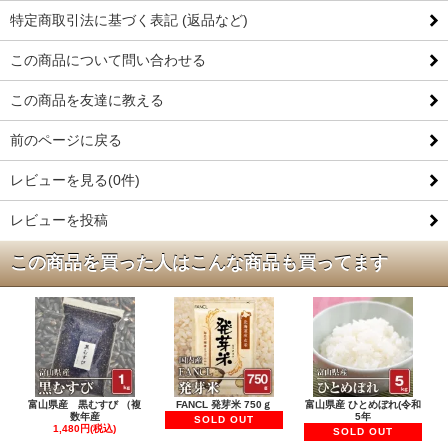
特定商取引法に基づく表記 (返品など)
この商品について問い合わせる
この商品を友達に教える
前のページに戻る
レビューを見る(0件)
レビューを投稿
この商品を買った人はこんな商品も買ってます
富山県産 黒むすび （複
FANCL 発芽米 750ｇ
富山県産 ひとめぼれ(令和
数年産
5年
SOLD OUT
1,480円(税込)
SOLD OUT