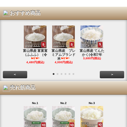
おすすめ商品
富山県産 富富富
富山県産 プレ
富山県産 てんた
富山県産 特
（ふふふ）（令
ミアムブランド
かく(令和7年
シヒカリ(
米
3,680円(税込)
4,350円(税
4,480円(税込)
4,000円(税込)
<
>
売れ筋商品
No.1
No.2
No.3
No.4