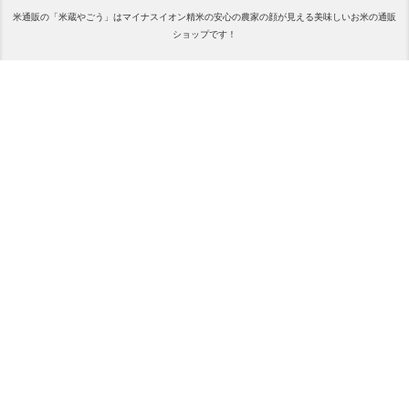
米通販の「米蔵やごう」はマイナスイオン精米の安心の農家の顔が見える美味しいお米の通販
ショップです！