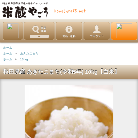
ホーム
ホーム
>
あきたこまち
ホーム
>
10 kg
秋田県産 あきたこまち(令和5年) 10kg【白米】