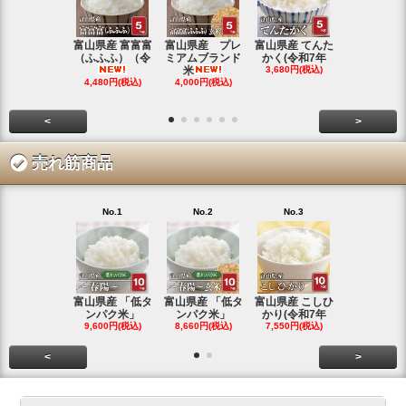
富山県産 富富富
富山県産 プレ
富山県産 てんた
富山県産 特
（ふふふ）（令
ミアムブランド
かく(令和7年
シヒカリ(
米
3,680円(税込)
4,350円(税
4,480円(税込)
4,000円(税込)
<
>
売れ筋商品
No.1
No.2
No.3
No.4
富山県産 「低タ
富山県産 「低タ
富山県産 こしひ
富山県産 こ
ンパク米」
ンパク米」
かり(令和7年
かり(令和
9,600円(税込)
8,660円(税込)
7,550円(税込)
3,780円(税
<
>