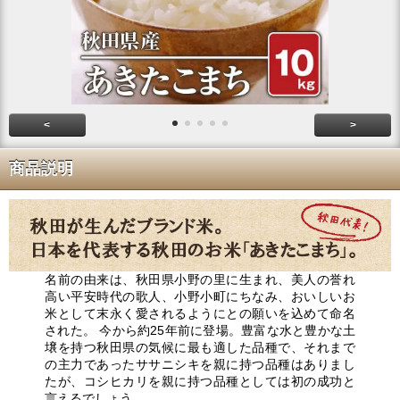
<
>
商品説明
名前の由来は、秋田県小野の里に生まれ、美人の誉れ
高い平安時代の歌人、小野小町にちなみ、おいしいお
米として末永く愛されるようにとの願いを込めて命名
された。 今から約25年前に登場。豊富な水と豊かな土
壌を持つ秋田県の気候に最も適した品種で、それまで
の主力であったササニシキを親に持つ品種はありまし
たが、コシヒカリを親に持つ品種としては初の成功と
言えるでしょう。