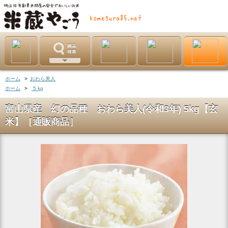
ホーム
>
おわら美人
ホーム
>
5 kg
富山県産 幻の品種 おわら美人(令和3年) 5kg【玄
米】［通販商品］