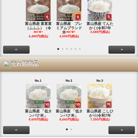
富山県産 富富富
富山県産 プレ
富山県産 てんた
富山県産 特
（ふふふ）（令
ミアムブランド
かく(令和7年
シヒカリ(
米
3,680円(税込)
4,350円(税
4,480円(税込)
4,000円(税込)
<
>
売れ筋商品
No.1
No.2
No.3
No.4
富山県産 「低タ
富山県産 「低タ
富山県産 こしひ
富山県産 こ
ンパク米」
ンパク米」
かり(令和7年
かり(令和
9,600円(税込)
8,660円(税込)
7,550円(税込)
3,780円(税
<
>