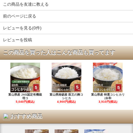
この商品を友達に教える
前のページに戻る
レビューを見る(0件)
レビューを投稿
この商品を買った人はこんな商品も買ってます
富山県産 JAS認定有機栽
富山県南砺産 医王の舞コ
富山県産 特選コシヒカリ
培コ
シヒカ
(令和
5,040円(税込)
4,900円(税込)
3,910円(税込)
おすすめ商品