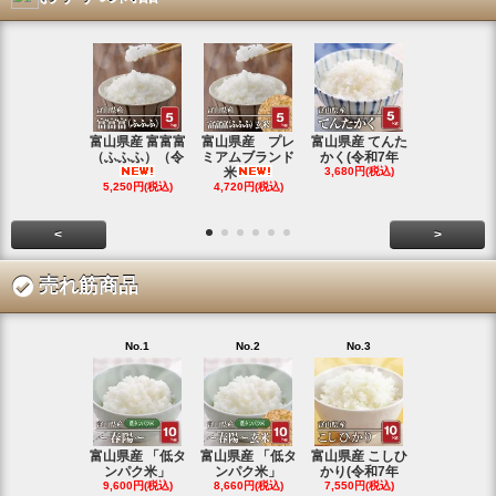
富山県産 富富富
富山県産 プレ
富山県産 てんた
富山県産 特
（ふふふ）（令
ミアムブランド
かく(令和7年
シヒカリ(
米
3,680円(税込)
4,350円(税
5,250円(税込)
4,720円(税込)
<
>
売れ筋商品
No.1
No.2
No.3
No.4
富山県産 「低タ
富山県産 「低タ
富山県産 こしひ
富山県産 こ
ンパク米」
ンパク米」
かり(令和7年
かり(令和
9,600円(税込)
8,660円(税込)
7,550円(税込)
3,780円(税