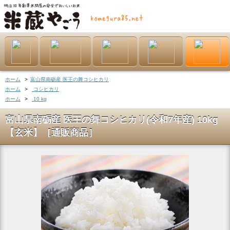
ホーム
>
富山県南砺産 医王の舞コシヒカリ
ホーム
>
コシヒカリ
ホーム
>
10 kg
富山県南砺産 医王の舞コシヒカリ(令和7年産) 10kg
【玄米】［通販商品］