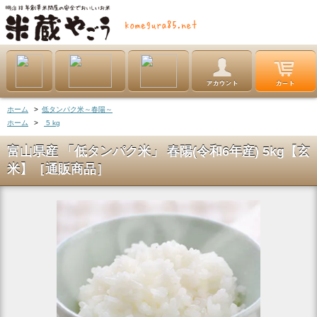
ホーム
>
低タンパク米～春陽～
ホーム
>
5 kg
富山県産 「低タンパク米」 春陽(令和6年産) 5kg【玄
米】［通販商品］