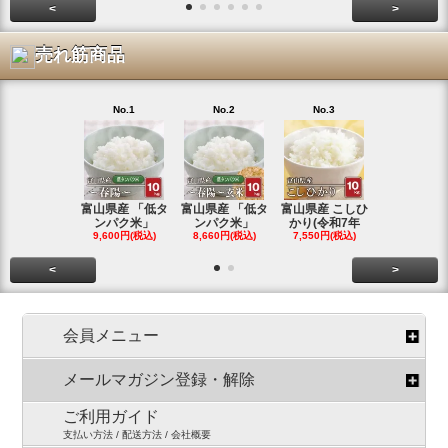
<
>
売れ筋商品
No.1
No.2
No.3
No.4
富山県産 「低タ
富山県産 「低タ
富山県産 こしひ
富山県産 こ
ンパク米」
ンパク米」
かり(令和7年
かり(令和
9,600円(税込)
8,660円(税込)
7,550円(税込)
3,780円(税
<
>
会員メニュー
メールマガジン登録・解除
ご利用ガイド
支払い方法 / 配送方法 / 会社概要