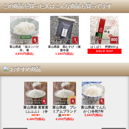
この商品を買った人はこんな商品も買ってます
富山県産 「低タンパク
富山県産 黒むすび （複
はくばく 押麦800ｇ
米」 春
数年産
SOLD OUT
4,850円(税込)
1,480円(税込)
おすすめ商品
富山県産 富富富
富山県産 プレ
富山県産 てんた
富山県産 特
（ふふふ）（令
ミアムブランド
かく(令和7年
シヒカリ(
米
3,680円(税込)
4,350円(税
4,480円(税込)
4,000円(税込)