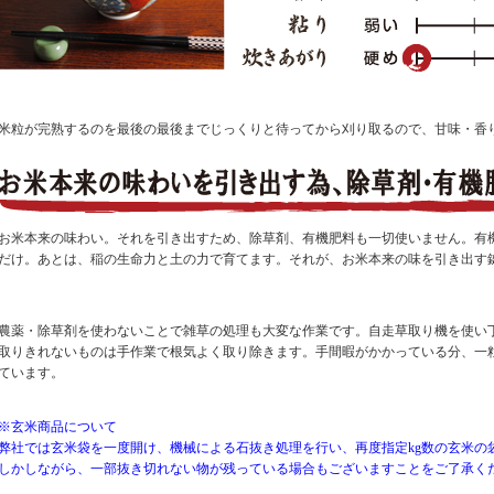
米粒が完熟するのを最後の最後までじっくりと待ってから刈り取るので、甘味・香
お米本来の味わい。それを引き出すため、除草剤、有機肥料も一切使いません。有
だけ。あとは、稲の生命力と土の力で育てます。それが、お米本来の味を引き出す
農薬・除草剤を使わないことで雑草の処理も大変な作業です。自走草取り機を使い
取りきれないものは手作業で根気よく取り除きます。手間暇がかかっている分、一
ています。
※玄米商品について
弊社では玄米袋を一度開け、機械による石抜き処理を行い、再度指定kg数の玄米の
しかしながら、一部抜き切れない物が残っている場合もございますことをご了承く