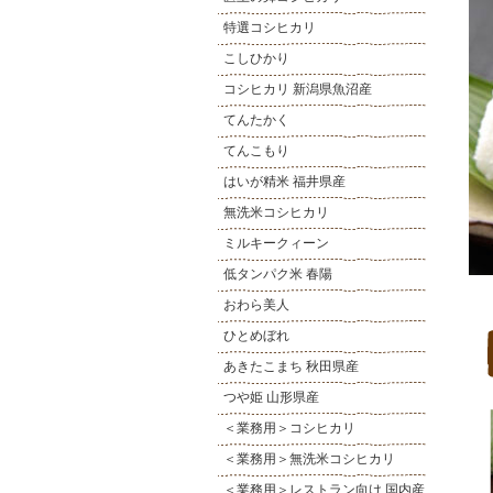
特選コシヒカリ
こしひかり
コシヒカリ 新潟県魚沼産
てんたかく
てんこもり
はいが精米 福井県産
無洗米コシヒカリ
ミルキークィーン
低タンパク米 春陽
おわら美人
ひとめぼれ
あきたこまち 秋田県産
つや姫 山形県産
＜業務用＞コシヒカリ
＜業務用＞無洗米コシヒカリ
＜業務用＞レストラン向け 国内産