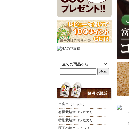
富富富（ふふふ）
有機栽培米コシヒカリ
特別栽培米コシヒカリ
医王の舞コシヒカリ