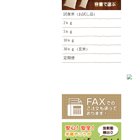
試食米（お試し品）
2ｋｇ
5ｋｇ
10ｋｇ
30ｋｇ（玄米）
定期便