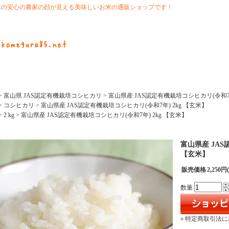
米の安心の農家の顔が見える美味しいお米の通販ショップです！
>
富山県 JAS認定有機栽培コシヒカリ
>
富山県産 JAS認定有機栽培コシヒカリ(令和7年
>
コシヒカリ
>
富山県産 JAS認定有機栽培コシヒカリ(令和7年) 2kg 【玄米】
>
2 kg
>
富山県産 JAS認定有機栽培コシヒカリ(令和7年) 2kg 【玄米】
富山県産 JAS
【玄米】
販売価格
2,250円
数量
» 特定商取引法に