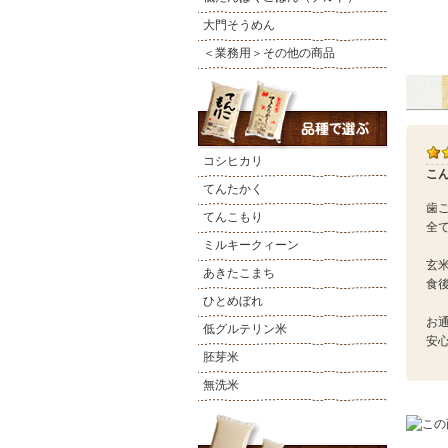
大門そうめん
＜業務用＞その他の商品
コシヒカリ
こ
てんたかく
歯
てんこもり
全
ミルキークィーン
玄
あきたこまち
食
ひとめぼれ
お
低グルテリン米
安
胚芽米
無洗米