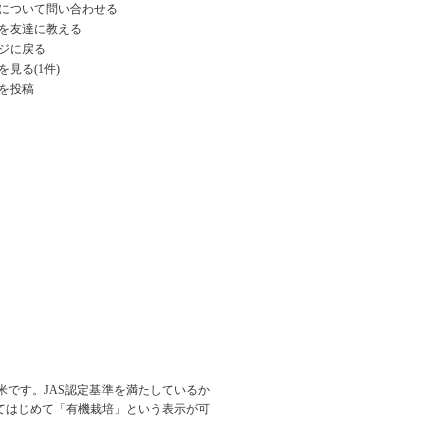
について問い合わせる
を友達に教える
ジに戻る
見る(1件)
を投稿
です。JAS認定基準を満たしているか
てはじめて「有機栽培」という表示が可