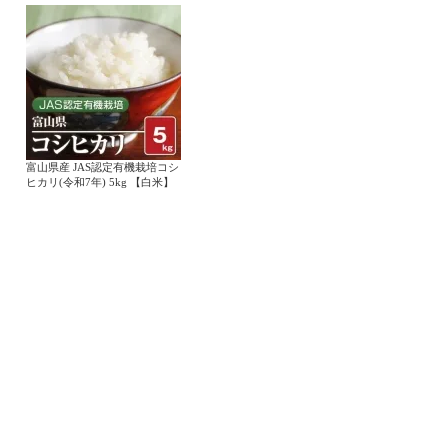
富山県産 JAS認定有機栽培コシ
ヒカリ(令和7年) 5kg 【白米】