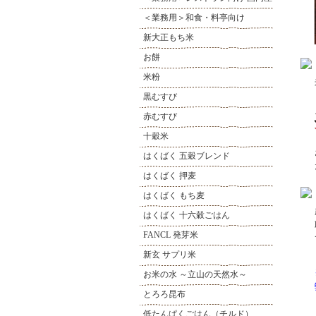
＜業務用＞和食・料亭向け
新大正もち米
お餅
米粉
黒むすび
赤むすび
十穀米
はくばく 五穀ブレンド
はくばく 押麦
はくばく もち麦
はくばく 十六穀ごはん
FANCL 発芽米
新玄 サプリ米
お米の水 ～立山の天然水～
とろろ昆布
低たんぱくごはん（チルド）