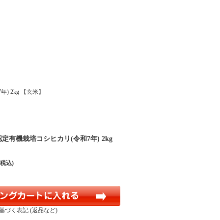
) 2kg 【玄米】
認定有機栽培コシヒカリ(令和7年) 2kg
(税込)
基づく表記 (返品など)