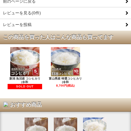
前のページに戻る
レビューを見る(0件)
レビューを投稿
この商品を買った人はこんな商品も買ってます
新潟 魚沼産 コシヒカリ
富山県産 特選コシヒカリ
(令和
(令和
8,700円(税込)
SOLD OUT
おすすめ商品