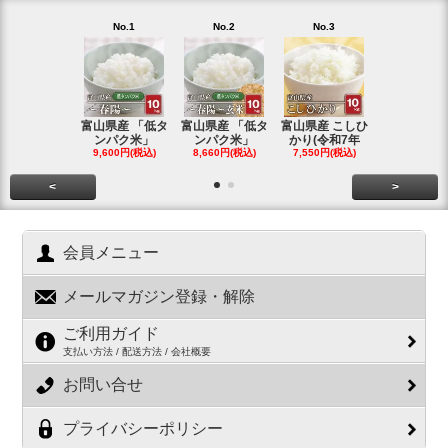
No.1
No.2
No.3
No.4
富山県産 「低タ
富山県産 「低タ
富山県産 こしひ
富山県産 こ
ンパク米」
ンパク米」
かり(令和7年
かり(令和
9,600円(税込)
8,660円(税込)
7,550円(税込)
3,780円(税
<
>
会員メニュー
メールマガジン登録・解除
ご利用ガイド
支払い方法 / 配送方法 / 会社概要
お問い合せ
プライバシーポリシー