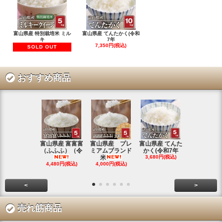
富山県産 特別栽培米 ミル
富山県産 てんたかく(令和
キ
7年
7,350円(税込)
SOLD OUT
おすすめ商品
富山県産 富富富
富山県産 プレ
富山県産 てんた
富山県産 特
（ふふふ）（令
ミアムブランド
かく(令和7年
シヒカリ(
米
3,680円(税込)
4,350円(税
4,480円(税込)
4,000円(税込)
<
>
売れ筋商品