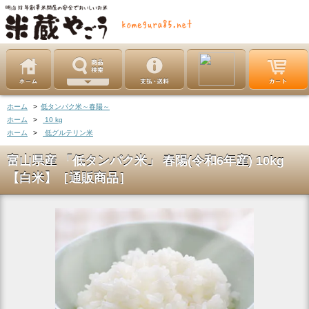
ホーム
>
低タンパク米～春陽～
ホーム
>
10 kg
ホーム
>
低グルテリン米
富山県産 「低タンパク米」 春陽(令和6年産) 10kg
【白米】［通販商品］