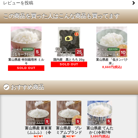
レビューを投稿
この商品を買った人はこんな商品も買ってます
富山県産 特別栽培米 ミル
国内産 黒とろろ 20g
富山県産 「低タンパク
キ
米」
SOLD OUT
8,660円(税込)
SOLD OUT
おすすめ商品
富山県産 富富富
富山県産 プレ
富山県産 てんた
富山県産 特
（ふふふ）（令
ミアムブランド
かく(令和7年
シヒカリ(
米
3,680円(税込)
4,350円(税