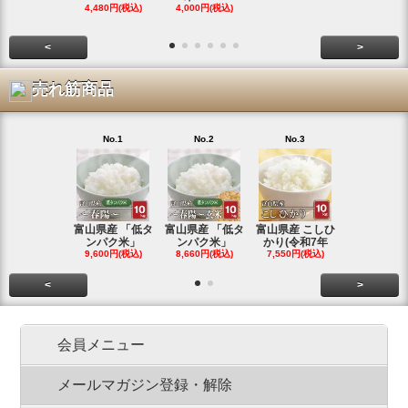
4,480円(税込)
4,000円(税込)
<
>
売れ筋商品
No.1
No.2
No.3
No.4
富山県産 「低タ
富山県産 「低タ
富山県産 こしひ
富山県産 こ
ンパク米」
ンパク米」
かり(令和7年
かり(令和
9,600円(税込)
8,660円(税込)
7,550円(税込)
3,780円(税
<
>
会員メニュー
メールマガジン登録・解除