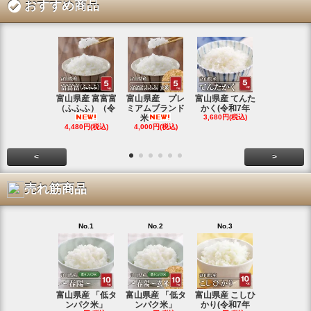
おすすめ商品
富山県産 富富富
富山県産 プレ
富山県産 てんた
富山県産 特
（ふふふ）（令
ミアムブランド
かく(令和7年
シヒカリ(
米
3,680円(税込)
4,350円(税
4,480円(税込)
4,000円(税込)
<
>
売れ筋商品
No.1
No.2
No.3
No.4
富山県産 「低タ
富山県産 「低タ
富山県産 こしひ
富山県産 こ
ンパク米」
ンパク米」
かり(令和7年
かり(令和