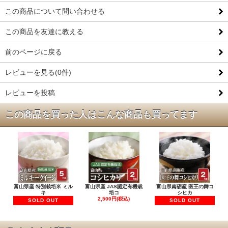
この商品について問い合わせる
この商品を友達に教える
前のページに戻る
レビューを見る(0件)
レビューを投稿
この商品を買った人はこんな商品も買ってます
富山県産 特別栽培米 ミル
富山県産 JAS認定有機栽
富山県南砺産 医王の舞コ
キ
培コ
シヒカ
2,500円(税込)
SOLD OUT
SOLD OUT